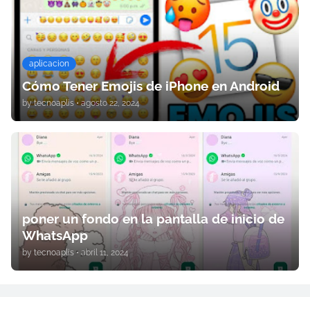
aplicacion
Cómo Tener Emojis de iPhone en Android
by
tecnoaplis
•
agosto 22, 2024
poner un fondo en la pantalla de inicio de
WhatsApp
by
tecnoaplis
•
abril 11, 2024