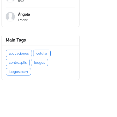
hola
Ángela
iPhone
Main Tags
aplicaciones
celular
centroaplis
juegos
juegos 2023