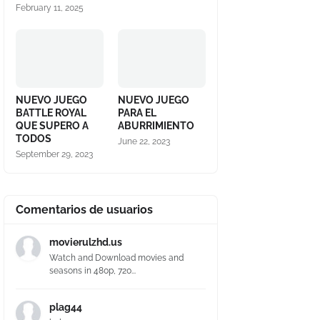
February 11, 2025
NUEVO JUEGO
NUEVO JUEGO
BATTLE ROYAL
PARA EL
QUE SUPERO A
ABURRIMIENTO
TODOS
June 22, 2023
September 29, 2023
Comentarios de usuarios
movierulzhd.us
Watch and Download movies and
seasons in 480p, 720...
plag44