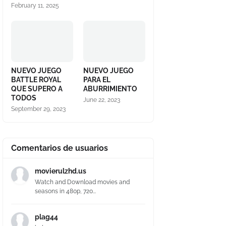
February 11, 2025
NUEVO JUEGO
NUEVO JUEGO
BATTLE ROYAL
PARA EL
QUE SUPERO A
ABURRIMIENTO
TODOS
June 22, 2023
September 29, 2023
Comentarios de usuarios
movierulzhd.us
Watch and Download movies and
seasons in 480p, 720...
plag44