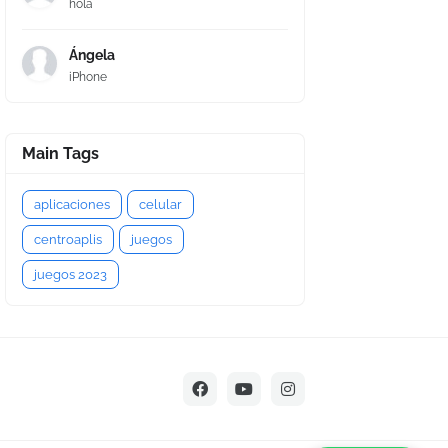
hola
Ángela
iPhone
Main Tags
aplicaciones
celular
centroaplis
juegos
juegos 2023