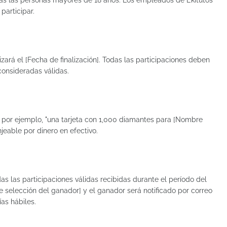
todas las personas mayores de 18 años. Los empleados de Ekitutos
participar.
lizará el [Fecha de finalización]. Todas las participaciones deben
consideradas válidas.
, por ejemplo, "una tarjeta con 1,000 diamantes para [Nombre
njeable por dinero en efectivo.
as las participaciones válidas recibidas durante el período del
de selección del ganador] y el ganador será notificado por correo
as hábiles.