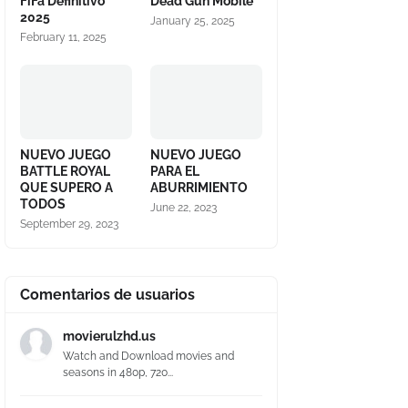
FiFa Definitivo
Dead Gun Mobile
2025
January 25, 2025
February 11, 2025
NUEVO JUEGO
NUEVO JUEGO
BATTLE ROYAL
PARA EL
QUE SUPERO A
ABURRIMIENTO
TODOS
June 22, 2023
September 29, 2023
Comentarios de usuarios
movierulzhd.us
Watch and Download movies and
seasons in 480p, 720...