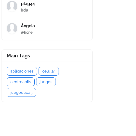
plag44
hola
Ángela
iPhone
Main Tags
aplicaciones
celular
centroaplis
juegos
juegos 2023