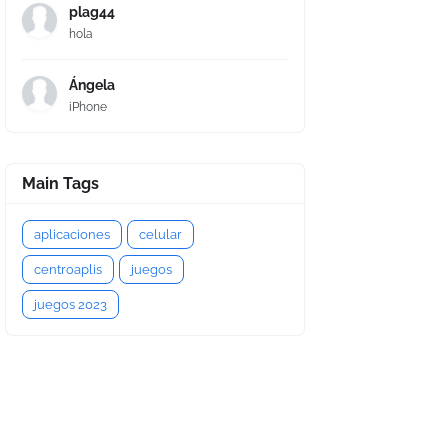
plag44
hola
Ángela
iPhone
Main Tags
aplicaciones
celular
centroaplis
juegos
juegos 2023