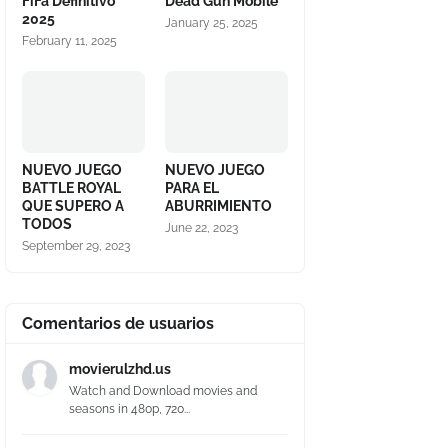
FiFa Definitivo
Dead Gun Mobile
2025
January 25, 2025
February 11, 2025
NUEVO JUEGO
NUEVO JUEGO
BATTLE ROYAL
PARA EL
QUE SUPERO A
ABURRIMIENTO
TODOS
June 22, 2023
September 29, 2023
Comentarios de usuarios
movierulzhd.us
Watch and Download movies and
seasons in 480p, 720...