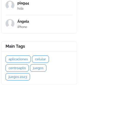
plag44
hola
Ángela
iPhone
Main Tags
aplicaciones
celular
centroaplis
juegos
juegos 2023