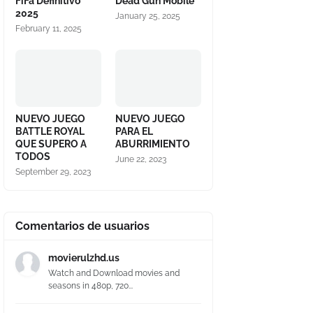
FiFa Definitivo
Dead Gun Mobile
2025
January 25, 2025
February 11, 2025
NUEVO JUEGO
NUEVO JUEGO
BATTLE ROYAL
PARA EL
QUE SUPERO A
ABURRIMIENTO
TODOS
June 22, 2023
September 29, 2023
Comentarios de usuarios
movierulzhd.us
Watch and Download movies and
seasons in 480p, 720...