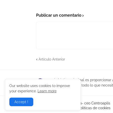
Publicar un comentario
Artículo Anterior
mi objetivo principal es proporcionar
puedan encontrar todo lo que necesit
Our website uses cookies to improve
your experience.
Learn more
Accept !
Creado por -
Jesus Caldera- ceo Centroaplis
Inicio
Sobre Mi
Políticas de cookies