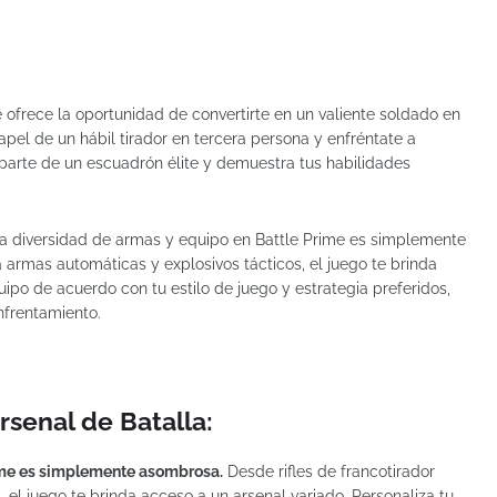
 ofrece la oportunidad de convertirte en un valiente soldado en
papel de un hábil tirador en tercera persona y enfréntate a
parte de un escuadrón élite y demuestra tus habilidades
a diversidad de armas y equipo en Battle Prime es simplemente
 armas automáticas y explosivos tácticos, el juego te brinda
uipo de acuerdo con tu estilo de juego y estrategia preferidos,
nfrentamiento.
senal de Batalla:
ime es simplemente asombrosa.
Desde rifles de francotirador
 el juego te brinda acceso a un arsenal variado. Personaliza tu