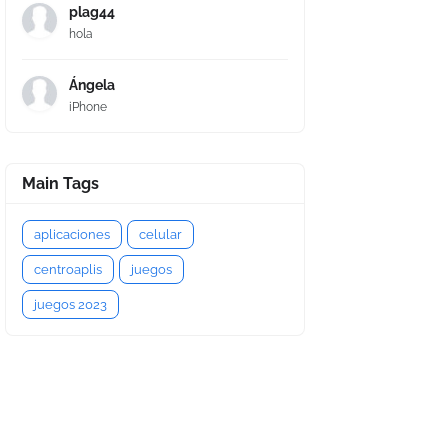
plag44
hola
Ángela
iPhone
Main Tags
aplicaciones
celular
centroaplis
juegos
juegos 2023