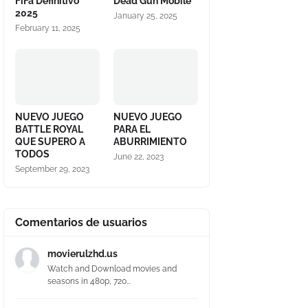
FiFa Definitivo
Dead Gun Mobile
2025
January 25, 2025
February 11, 2025
NUEVO JUEGO
NUEVO JUEGO
BATTLE ROYAL
PARA EL
QUE SUPERO A
ABURRIMIENTO
TODOS
June 22, 2023
September 29, 2023
Comentarios de usuarios
movierulzhd.us
Watch and Download movies and
seasons in 480p, 720...