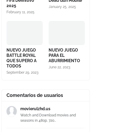
FiFa Definitivo
Dead Gun Mobile
2025
January 25, 2025
February 11, 2025
NUEVO JUEGO
NUEVO JUEGO
BATTLE ROYAL
PARA EL
QUE SUPERO A
ABURRIMIENTO
TODOS
June 22, 2023
September 29, 2023
Comentarios de usuarios
movierulzhd.us
Watch and Download movies and
seasons in 480p, 720...