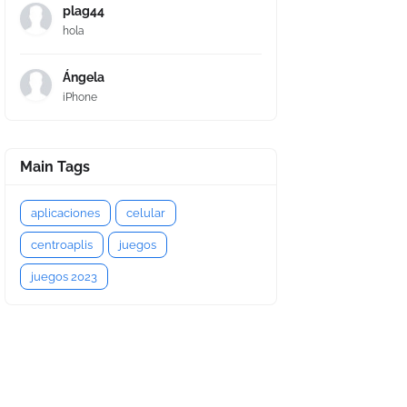
plag44
hola
Ángela
iPhone
Main Tags
aplicaciones
celular
centroaplis
juegos
juegos 2023