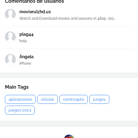
Comentarios de usuarios
movierulzhd.us
Watch and Download movies and seasons in 480p, 720...
plag44
hola
Ángela
iPhone
Main Tags
aplicaciones
celular
centroaplis
juegos
juegos 2023