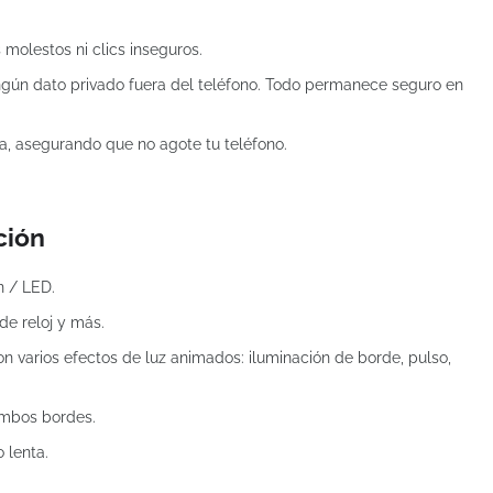
olestos ni clics inseguros.
ngún dato privado fuera del teléfono. Todo permanece seguro en
a, asegurando que no agote tu teléfono.
ción
n / LED.
de reloj y más.
n varios efectos de luz animados: iluminación de borde, pulso,
 ambos bordes.
 lenta.