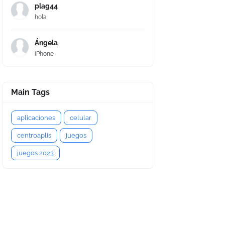
plag44
hola
Ángela
iPhone
Main Tags
aplicaciones
celular
centroaplis
juegos
juegos 2023