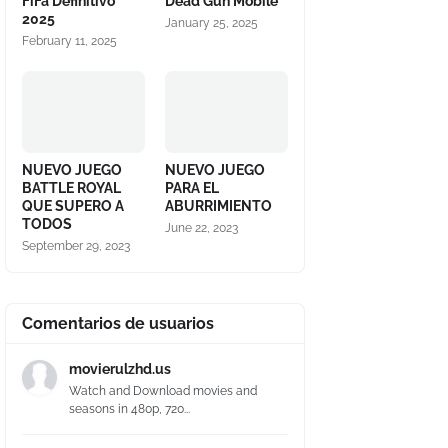
FiFa Definitivo
Dead Gun Mobile
2025
January 25, 2025
February 11, 2025
NUEVO JUEGO
NUEVO JUEGO
BATTLE ROYAL
PARA EL
QUE SUPERO A
ABURRIMIENTO
TODOS
June 22, 2023
September 29, 2023
Comentarios de usuarios
movierulzhd.us
Watch and Download movies and
seasons in 480p, 720...