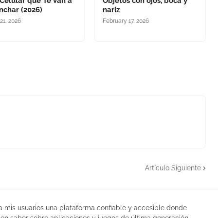
Celular que Te Van a
Objetos con ojos, boca y
nchar (2026)
nariz
21, 2026
February 17, 2026
Artículo Siguiente
 a mis usuarios una plataforma confiable y accesible donde