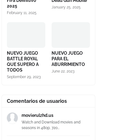
FiFa Definitivo
Dead Gun Mobile
2025
January 25, 2025
February 11, 2025
NUEVO JUEGO
NUEVO JUEGO
BATTLE ROYAL
PARA EL
QUE SUPERO A
ABURRIMIENTO
TODOS
June 22, 2023
September 29, 2023
Comentarios de usuarios
movierulzhd.us
Watch and Download movies and
seasons in 480p, 720...