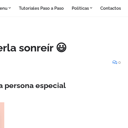
enu
Tutoriales Paso a Paso
Politicas
Contactos
rla sonreír 😃
0
a persona especial