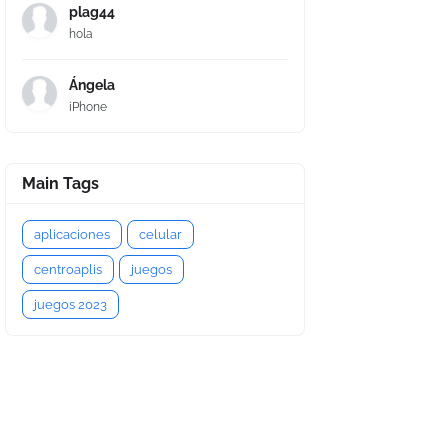
plag44
hola
Ángela
iPhone
Main Tags
aplicaciones
celular
centroaplis
juegos
juegos 2023